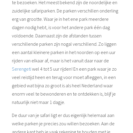
te bezoeken. Het meest bekend zijn de noordelijke en
zuidelijke safariparken. De parken verschillen onderling
erg van grootte. Waar je in het ene park meerdere
dagen nodig hebt, is voor het andere park één dag
voldoende. Daarnaast zijn de afstanden tussen
verschillende parken zijn nogal verschillend. Zo liggen
een aantal kleinere parken in het noorden op een uur
rijden van elkaar af, maar is het vanuit daar naar de
Serengeti
wel 4 tot 5 uur rijden! En een park waar je zo
veel reistijd heen en terug voor moet afleggen, in een
gebied wat bijna zo groot is als heel Nederland waar
enorm veel te bewonderen en te ontdekken is, blijf je
natuurlijk niet maar 1 dagje.
De duur van je safari ligt er dus eigenlijk helemaal aan
welke parken je precies zou willen bezoeken. Aan de
andere kant heb je vaak rekening te houden met je