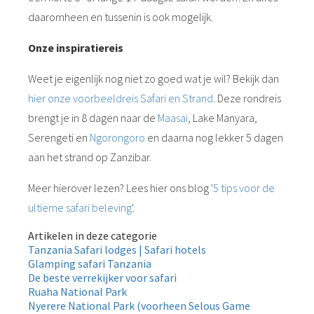
daaromheen en tussenin is ook mogelijk.
Onze inspiratiereis
Weet je eigenlijk nog niet zo goed wat je wil? Bekijk dan
hier onze voorbeeldreis Safari en Strand
. Deze rondreis
brengt je in 8 dagen naar de
Maasai
, Lake Manyara,
Serengeti en
Ngorongoro
en daarna nog lekker 5 dagen
aan het strand op Zanzibar.
Meer hierover lezen? Lees hier ons blog '
5 tips voor de
ultieme safari beleving
'.
Artikelen in deze categorie
Tanzania Safari lodges | Safari hotels
Glamping safari Tanzania
De beste verrekijker voor safari
Ruaha National Park
Nyerere National Park (voorheen Selous Game