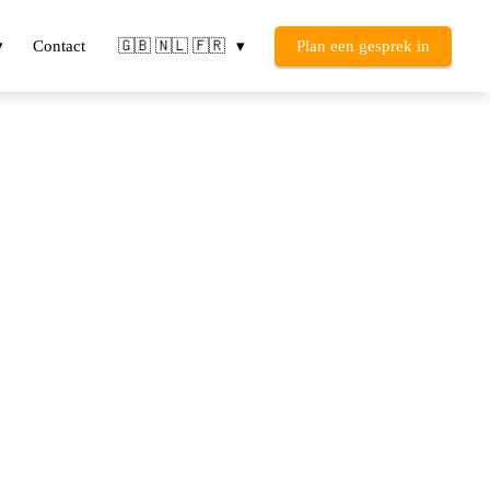
Contact
🇬🇧 🇳🇱 🇫🇷
Plan een gesprek in