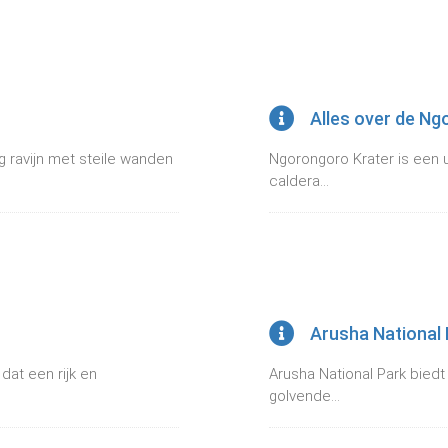
Alles over de Ng
g ravijn met steile wanden
Ngorongoro Krater is een u
caldera...
Arusha National 
dat een rijk en
Arusha National Park bied
golvende...