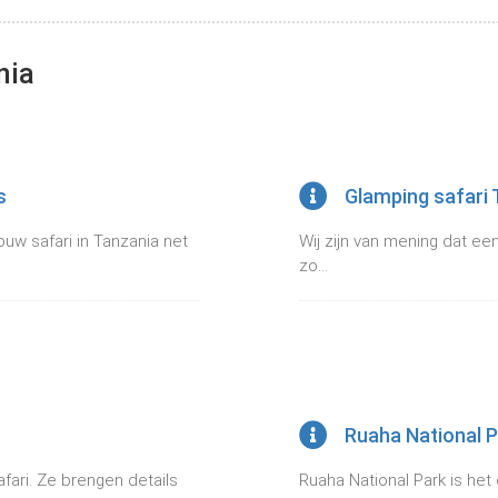
nia
s
Glamping safari 
uw safari in Tanzania net
Wij zijn van mening dat ee
zo...
Ruaha National 
fari. Ze brengen details
Ruaha National Park is het