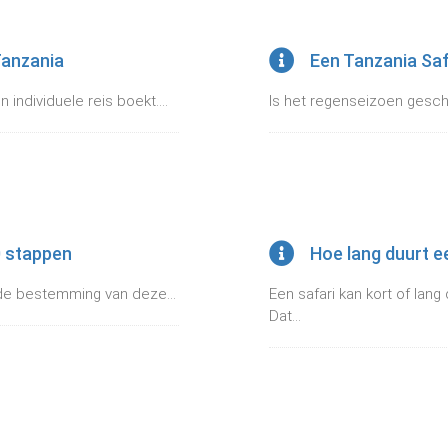
 Tanzania
Een Tanzania Saf
 individuele reis boekt....
Is het regenseizoen geschik
0 stappen
Hoe lang duurt e
al de bestemming van deze...
Een safari kan kort of lang
Dat...