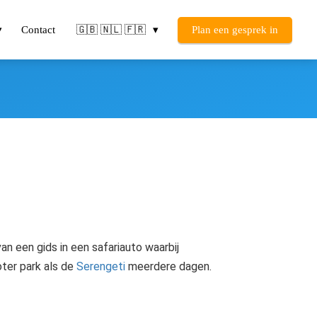
Contact
🇬🇧 🇳🇱 🇫🇷
Plan een gesprek in
n een gids in een safariauto waarbij
oter park als de
Serengeti
meerdere dagen.