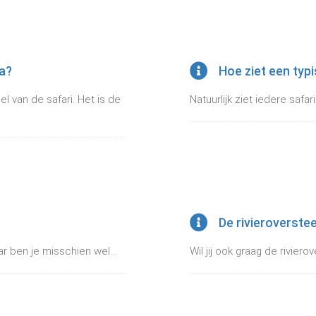
ia?
Hoe ziet een typi
 van de safari. Het is de
Natuurlijk ziet iedere safar
De rivieroverstee
r ben je misschien wel...
Wil jij ook graag de rivier