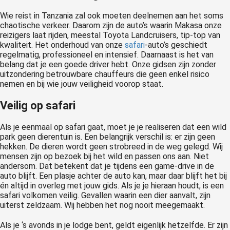
Wie reist in Tanzania zal ook moeten deelnemen aan het soms
chaotische verkeer. Daarom zijn de auto’s waarin Makasa onze
reizigers laat rijden, meestal Toyota Landcruisers, tip-top van
kwaliteit. Het onderhoud van onze
safari
-auto’s geschiedt
regelmatig, professioneel en intensief. Daarnaast is het van
belang dat je een goede driver hebt. Onze gidsen zijn zonder
uitzondering betrouwbare chauffeurs die geen enkel risico
nemen en bij wie jouw veiligheid voorop staat.
Veilig op safari
Als je eenmaal op safari gaat, moet je je realiseren dat een wild
park geen dierentuin is. Een belangrijk verschil is: er zijn geen
hekken. De dieren wordt geen strobreed in de weg gelegd. Wij
mensen zijn op bezoek bij het wild en passen ons aan. Niet
andersom. Dat betekent dat je tijdens een game-drive in de
auto blijft. Een plasje achter de auto kan, maar daar blijft het bij
én altijd in overleg met jouw gids. Als je je hieraan houdt, is een
safari volkomen veilig. Gevallen waarin een dier aanvalt, zijn
uiterst zeldzaam. Wij hebben het nog nooit meegemaakt.
Als je ‘s avonds in je lodge bent, geldt eigenlijk hetzelfde. Er zijn