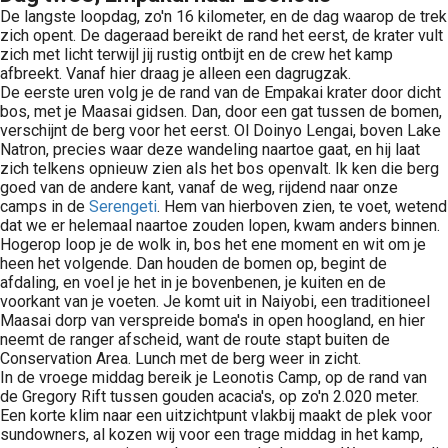
De langste loopdag, zo'n 16 kilometer, en de dag waarop de trek
zich opent. De dageraad bereikt de rand het eerst, de krater vult
zich met licht terwijl jij rustig ontbijt en de crew het kamp
afbreekt. Vanaf hier draag je alleen een dagrugzak.
De eerste uren volg je de rand van de Empakai krater door dicht
bos, met je Maasai gidsen. Dan, door een gat tussen de bomen,
verschijnt de berg voor het eerst. Ol Doinyo Lengai, boven Lake
Natron, precies waar deze wandeling naartoe gaat, en hij laat
zich telkens opnieuw zien als het bos openvalt. Ik ken die berg
goed van de andere kant, vanaf de weg, rijdend naar onze
camps in de
Serengeti
. Hem van hierboven zien, te voet, wetend
dat we er helemaal naartoe zouden lopen, kwam anders binnen.
Hogerop loop je de wolk in, bos het ene moment en wit om je
heen het volgende. Dan houden de bomen op, begint de
afdaling, en voel je het in je bovenbenen, je kuiten en de
voorkant van je voeten. Je komt uit in Naiyobi, een traditioneel
Maasai dorp van verspreide boma's in open hoogland, en hier
neemt de ranger afscheid, want de route stapt buiten de
Conservation Area. Lunch met de berg weer in zicht.
In de vroege middag bereik je Leonotis Camp, op de rand van
de Gregory Rift tussen gouden acacia's, op zo'n 2.020 meter.
Een korte klim naar een uitzichtpunt vlakbij maakt de plek voor
sundowners, al kozen wij voor een trage middag in het kamp,