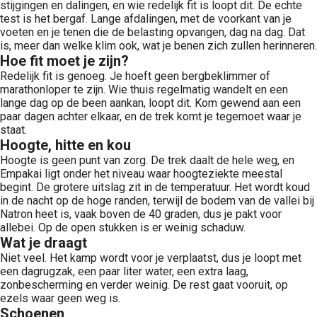
stijgingen en dalingen, en wie redelijk fit is loopt dit. De echte
test is het bergaf. Lange afdalingen, met de voorkant van je
voeten en je tenen die de belasting opvangen, dag na dag. Dat
is, meer dan welke klim ook, wat je benen zich zullen herinneren.
Hoe fit moet je zijn?
Redelijk fit is genoeg. Je hoeft geen bergbeklimmer of
marathonloper te zijn. Wie thuis regelmatig wandelt en een
lange dag op de been aankan, loopt dit. Kom gewend aan een
paar dagen achter elkaar, en de trek komt je tegemoet waar je
staat.
Hoogte, hitte en kou
Hoogte is geen punt van zorg. De trek daalt de hele weg, en
Empakai ligt onder het niveau waar hoogteziekte meestal
begint. De grotere uitslag zit in de temperatuur. Het wordt koud
in de nacht op de hoge randen, terwijl de bodem van de vallei bij
Natron heet is, vaak boven de 40 graden, dus je pakt voor
allebei. Op de open stukken is er weinig schaduw.
Wat je draagt
Niet veel. Het kamp wordt voor je verplaatst, dus je loopt met
een dagrugzak, een paar liter water, een extra laag,
zonbescherming en verder weinig. De rest gaat vooruit, op
ezels waar geen weg is.
Schoenen