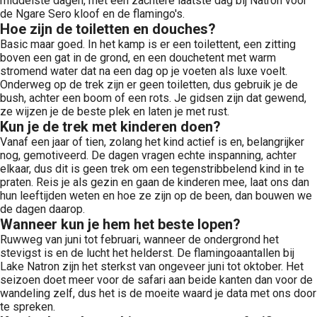
middelste dagen, met een zachtere laatste dag bij Natron voor
de Ngare Sero kloof en de flamingo's.
Hoe zijn de toiletten en douches?
Basic maar goed. In het kamp is er een toilettent, een zitting
boven een gat in de grond, en een douchetent met warm
stromend water dat na een dag op je voeten als luxe voelt.
Onderweg op de trek zijn er geen toiletten, dus gebruik je de
bush, achter een boom of een rots. Je gidsen zijn dat gewend,
ze wijzen je de beste plek en laten je met rust.
Kun je de trek met kinderen doen?
Vanaf een jaar of tien, zolang het kind actief is en, belangrijker
nog, gemotiveerd. De dagen vragen echte inspanning, achter
elkaar, dus dit is geen trek om een tegenstribbelend kind in te
praten. Reis je als gezin en gaan de kinderen mee, laat ons dan
hun leeftijden weten en hoe ze zijn op de been, dan bouwen we
de dagen daarop.
Wanneer kun je hem het beste lopen?
Ruwweg van juni tot februari, wanneer de ondergrond het
stevigst is en de lucht het helderst. De flamingoaantallen bij
Lake Natron zijn het sterkst van ongeveer juni tot oktober. Het
seizoen doet meer voor de safari aan beide kanten dan voor de
wandeling zelf, dus het is de moeite waard je data met ons door
te spreken.