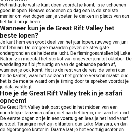
Het nuttigste wat je kunt doen voordat je komt, is je schoenen
goed inlopen. Nieuwe schoenen op dag een is de snelste
manier om vier dagen aan je voeten te denken in plaats van aan
het land om je heen.
Wanneer kun je de Great Rift Valley het
beste lopen?
Je kunt hem een groot deel van het jaar lopen, ruwweg van juni
tot februari. De drogere maanden geven de stevigste
ondergrond en de helderste lucht. De flamingoaantallen bij Lake
Natron zijn meestal het sterkst van ongeveer juni tot oktober. De
wandeling zelf blijft rustig en van de gebaande paden af,
wanneer je ook komt. Het is de rest van de reis, de safari aan
beide kanten, waar het seizoen het grotere verschil maakt, dus
het is de moeite waard om je timing door te spreken voordat je
je data vastlegt.
Hoe je de Great Rift Valley trek in je safari
opneemt
De Great Rift Valley trek past goed in het midden van een
noordelijke Tanzania safari, niet aan het begin, niet aan het eind.
De eerste dagen zit je in een voertuig en lees je het land vanaf
je stoel. Tarangire met zijn olifanten, dan Lake Manyara, en dan
de Ngorongoro krater in. Daarna laat je het voertuig achter en