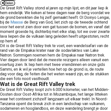
Delen
De Great Rift Valley stond al jaren op mijn lijst, en dit jaar liep ik
hem eindelijk. We keken al twee dagen naar de berg voordat we
de grond bereikten die hij zelf gemaakt heeft. Ol Doinyo Lengai,
bij de
Maasai
de Berg van God, liet zich op de tweede ochtend
voor het eerst zien door een gat tussen de bomen, en vanaf dat
moment groeide hij, dichterbij met elke stap, tot we over zwarte
lava liepen die de vulkaan lang geleden heeft uitgestoten, recht
op hem af.
Dit is de Great Rift Valley trek te voet, een wandelsafari van de
rand van de Empakai krater naar de sodavlaktes van Lake
Natron. Sommigen noemen hem de Empakai naar Natron trek.
Vier dagen door land dat de meeste reizigers alleen vanuit een
voertuig zien. Ik liep hem met twee vriendinnen en onze gids
Sammi, en ik wil je vertellen hoe het op de grond is, de route
dag voor dag, de feiten die het weten waard zijn, en de stukken
die een foto nooit vasthoudt.
Wat is de Great Rift Valley trek
De Great Rift Valley loopt zo'n 6.000 kilometer, van het Midden-
Oosten door Oost-Afrika tot in Mozambique, het lange litteken
waar het continent zichzelf langzaam uit elkaar trekt. In Noord-
Tanzania opent die breuk zich in een landschap van vulkanen,
sodameren en hooglandbos, en deze wandeling brengt je door