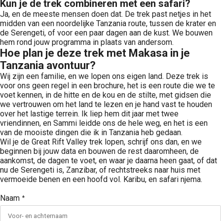
Kun je de trek combineren met een safari?
Ja, en de meeste mensen doen dat. De trek past netjes in het
midden van een noordelijke Tanzania route, tussen de krater en
de Serengeti, of voor een paar dagen aan de kust. We bouwen
hem rond jouw programma in plaats van andersom.
Hoe plan je deze trek met Makasa in je
Tanzania avontuur?
Wij zijn een familie, en we lopen ons eigen land. Deze trek is
voor ons geen regel in een brochure, het is een route die we te
voet kennen, in de hitte en de kou en de stilte, met gidsen die
we vertrouwen om het land te lezen en je hand vast te houden
over het lastige terrein. Ik liep hem dit jaar met twee
vriendinnen, en Sammi leidde ons de hele weg, en het is een
van de mooiste dingen die ik in Tanzania heb gedaan.
Wil je de Great Rift Valley trek lopen, schrijf ons dan, en we
beginnen bij jouw data en bouwen de rest daaromheen, de
aankomst, de dagen te voet, en waar je daarna heen gaat, of dat
nu de Serengeti is, Zanzibar, of rechtstreeks naar huis met
vermoeide benen en een hoofd vol. Karibu, en safari njema.
Naam
*