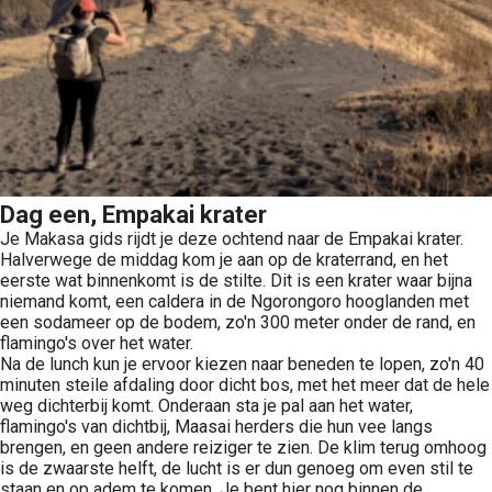
Dag een, Empakai krater
Je Makasa gids rijdt je deze ochtend naar de Empakai krater.
Halverwege de middag kom je aan op de kraterrand, en het
eerste wat binnenkomt is de stilte. Dit is een krater waar bijna
niemand komt, een caldera in de Ngorongoro hooglanden met
een sodameer op de bodem, zo'n 300 meter onder de rand, en
flamingo's over het water.
Na de lunch kun je ervoor kiezen naar beneden te lopen, zo'n 40
minuten steile afdaling door dicht bos, met het meer dat de hele
weg dichterbij komt. Onderaan sta je pal aan het water,
flamingo's van dichtbij, Maasai herders die hun vee langs
brengen, en geen andere reiziger te zien. De klim terug omhoog
is de zwaarste helft, de lucht is er dun genoeg om even stil te
staan en op adem te komen. Je bent hier nog binnen de