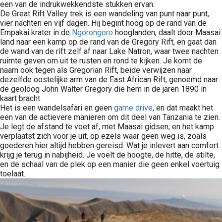
een van de indrukwekkendste stukken ervan.
De Great Rift Valley trek is een wandeling van punt naar punt,
vier nachten en vijf dagen. Hij begint hoog op de rand van de
Empakai krater in de
Ngorongoro
hooglanden, daalt door Maasai
land naar een kamp op de rand van de Gregory Rift, en gaat dan
de wand van de rift zelf af naar Lake Natron, waar twee nachten
ruimte geven om uit te rusten en rond te kijken. Je komt de
naam ook tegen als Gregorian Rift, beide verwijzen naar
dezelfde oostelijke arm van de East African Rift, genoemd naar
de geoloog John Walter Gregory die hem in de jaren 1890 in
kaart bracht.
Het is een wandelsafari en geen
game drive
, en dat maakt het
een van de actievere manieren om dit deel van Tanzania te zien.
Je legt de afstand te voet af, met Maasai gidsen, en het kamp
verplaatst zich voor je uit, op ezels waar geen weg is, zoals
goederen hier altijd hebben gereisd. Wat je inlevert aan comfort
krijg je terug in nabijheid. Je voelt de hoogte, de hitte, de stilte,
en de schaal van de plek op een manier die geen enkel voertuig
toelaat.