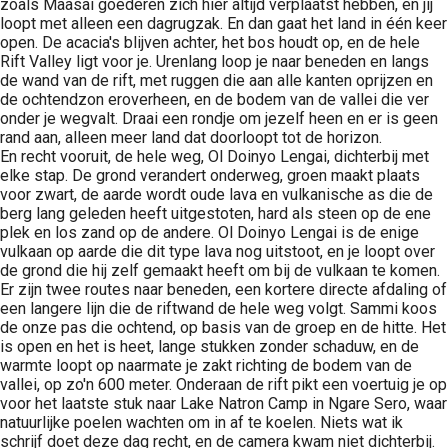
zoals Maasai goederen zich hier altijd verplaatst hebben, en jij
loopt met alleen een dagrugzak. En dan gaat het land in één keer
open. De acacia's blijven achter, het bos houdt op, en de hele
Rift Valley ligt voor je. Urenlang loop je naar beneden en langs
de wand van de rift, met ruggen die aan alle kanten oprijzen en
de ochtendzon eroverheen, en de bodem van de vallei die ver
onder je wegvalt. Draai een rondje om jezelf heen en er is geen
rand aan, alleen meer land dat doorloopt tot de horizon.
En recht vooruit, de hele weg, Ol Doinyo Lengai, dichterbij met
elke stap. De grond verandert onderweg, groen maakt plaats
voor zwart, de aarde wordt oude lava en vulkanische as die de
berg lang geleden heeft uitgestoten, hard als steen op de ene
plek en los zand op de andere. Ol Doinyo Lengai is de enige
vulkaan op aarde die dit type lava nog uitstoot, en je loopt over
de grond die hij zelf gemaakt heeft om bij de vulkaan te komen.
Er zijn twee routes naar beneden, een kortere directe afdaling of
een langere lijn die de riftwand de hele weg volgt. Sammi koos
de onze pas die ochtend, op basis van de groep en de hitte. Het
is open en het is heet, lange stukken zonder schaduw, en de
warmte loopt op naarmate je zakt richting de bodem van de
vallei, op zo'n 600 meter. Onderaan de rift pikt een voertuig je op
voor het laatste stuk naar Lake Natron Camp in Ngare Sero, waar
natuurlijke poelen wachten om in af te koelen. Niets wat ik
schrijf doet deze dag recht, en de camera kwam niet dichterbij.