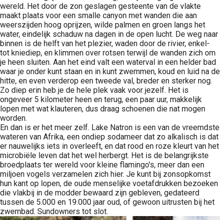
wereld. Het door de zon geslagen gesteente van de vlakte
maakt plaats voor een smalle canyon met wanden die aan
weerszijden hoog oprijzen, wilde palmen en groen langs het
water, eindelijk schaduw na dagen in de open lucht. De weg naar
binnen is de helft van het plezier, waden door de rivier, enkel-
tot kniediep, en klimmen over rotsen terwijl de wanden zich om
je heen sluiten. Aan het eind valt een waterval in een helder bad
waar je onder kunt staan en in kunt zwemmen, koud en luid na de
hitte, en even verderop een tweede val, breder en sterker nog.
Zo diep erin heb je de hele plek vaak voor jezelf. Het is
ongeveer 5 kilometer heen en terug, een paar uur, makkelijk
lopen met wat klauteren, dus draag schoenen die nat mogen
worden.
En dan is er het meer zelf. Lake Natron is een van de vreemdste
wateren van Afrika, een ondiep sodameer dat zo alkalisch is dat
er nauwelijks iets in overleeft, en dat rood en roze kleurt van het
microbiële leven dat het wel herbergt. Het is de belangrijkste
broedplaats ter wereld voor kleine flamingo's, meer dan een
miljoen vogels verzamelen zich hier. Je kunt bij zonsopkomst
hun kant op lopen, de oude menselijke voetafdrukken bezoeken
die vlakbij in de modder bewaard zijn gebleven, gedateerd
tussen de 5.000 en 19.000 jaar oud, of gewoon uitrusten bij het
zwembad. Sundowners tot slot.