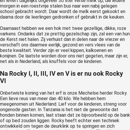
en levert dagelijks ongeveer 30 liter verse melk op, die iedere
morgen in een roestvrije stalen bus naar een nabij gelegen
school gebracht wordt. Daar wordt de melk eerst gekookt en
daarna door de leerlingen gedronken of gebruikt in de keuken.
Daarnaast hebben we een hok met twee gezellige, dikke, roze
varkens. Ondanks dat ze prettig gezelschap zijn, zal een van hun
de Kerst niet halen. Zij verhuist dan in delen naar de vriezer en
verschaft ons daarmee eerlijk, gezond en vers vlees van de
beste kwaliteit. Verder zijn er veel kippen, kalkoenen en
konijnen. De laatste worden door ons niet gegeten, maar zijn er,
net als in Nederland, als knuffels voor de kinderen.
Na Rocky I, II, III, IV en V is er nu ook Rocky
VI
Onbetwiste koning van het erf is onze Mechelse herder Rocky.
Een lieve reus van meer dan 40 kilo. We hebben hem
meegenomen uit Nederland. Lief voor de kinderen, streng voor
ongenode gasten. In Tanzania is het niet de gewoonte dat
honden binnen komen, laat staan dat ze bijvoorbeeld op de bank
of op bed zouden liggen. Rocky heeft echter een techniek
ontwikkeld om tegen de deurklink op te springen en zich