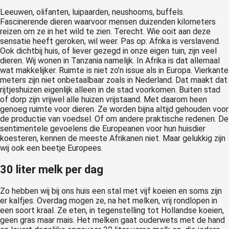
Leeuwen, olifanten, luipaarden, neushoorns, buffels.
Fascinerende dieren waarvoor mensen duizenden kilometers
reizen om ze in het wild te zien. Terecht. Wie ooit aan deze
sensatie heeft geroken, wil weer. Pas op: Afrika is verslavend.
Ook dichtbij huis, of liever gezegd in onze eigen tuin, zijn veel
dieren. Wij wonen in Tanzania namelijk. In Afrika is dat allemaal
wat makkelijker. Ruimte is niet zo’n issue als in Europa. Vierkante
meters zijn niet onbetaalbaar zoals in Nederland. Dat maakt dat
rijtjeshuizen eigenlijk alleen in de stad voorkomen. Buiten stad
of dorp zijn vrijwel alle huizen vrijstaand. Met daarom heen
genoeg ruimte voor dieren. Ze worden bijna altijd gehouden voor
de productie van voedsel. Of om andere praktische redenen. De
sentimentele gevoelens die Europeanen voor hun huisdier
koesteren, kennen de meeste Afrikanen niet. Maar gelukkig zijn
wij ook een beetje Europees.
30 liter melk per dag
Zo hebben wij bij ons huis een stal met vijf koeien en soms zijn
er kalfjes. Overdag mogen ze, na het melken, vrij rondlopen in
een soort kraal. Ze eten, in tegenstelling tot Hollandse koeien,
geen gras maar mais. Het melken gaat ouderwets met de hand