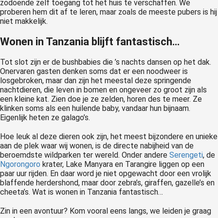
zodoende zelf toegang tot het huis te verschaffen. We
proberen hem dit af te leren, maar zoals de meeste pubers is hij
niet makkelijk.
Wonen in Tanzania blijft fantastisch…
Tot slot zijn er de bushbabies die ’s nachts dansen op het dak.
Onervaren gasten denken soms dat er een noodweer is
losgebroken, maar dan zijn het meestal deze springende
nachtdieren, die leven in bomen en ongeveer zo groot zijn als
een kleine kat. Zien doe je ze zelden, horen des te meer. Ze
klinken soms als een huilende baby, vandaar hun bijnaam.
Eigenlijk heten ze galago’s.
Hoe leuk al deze dieren ook zijn, het meest bijzondere en unieke
aan de plek waar wij wonen, is de directe nabijheid van de
beroemdste wildparken ter wereld. Onder andere
Serengeti
, de
Ngorongoro
krater, Lake Manyara en Tarangire liggen op een
paar uur rijden. En daar word je niet opgewacht door een vrolijk
blaffende herdershond, maar door zebra’s, giraffen, gazelle’s en
cheeta’s. Wat is wonen in Tanzania fantastisch…
Zin in een avontuur? Kom vooral eens langs, we leiden je graag