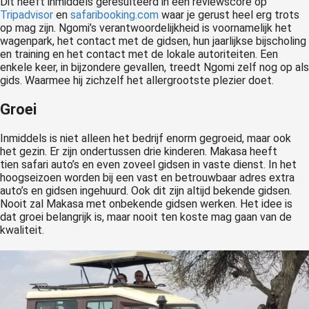
Dit heeft inmiddels geresulteerd in een reviewscore op
Tripadvisor
en
safaribooking.com
waar je gerust heel erg trots
op mag zijn. Ngomi’s verantwoordelijkheid is voornamelijk het
wagenpark, het contact met de gidsen, hun jaarlijkse bijscholing
en training en het contact met de lokale autoriteiten. Een
enkele keer, in bijzondere gevallen, treedt Ngomi zelf nog op als
gids. Waarmee hij zichzelf het allergrootste plezier doet.
Groei
Inmiddels is niet alleen het bedrijf enorm gegroeid, maar ook
het gezin. Er zijn ondertussen drie kinderen. Makasa heeft
tien safari auto’s en even zoveel gidsen in vaste dienst. In het
hoogseizoen worden bij een vast en betrouwbaar adres extra
auto’s en gidsen ingehuurd. Ook dit zijn altijd bekende gidsen.
Nooit zal Makasa met onbekende gidsen werken. Het idee is
dat groei belangrijk is, maar nooit ten koste mag gaan van de
kwaliteit.