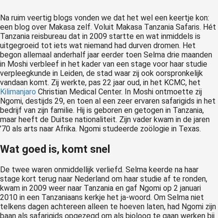
Na ruim veertig blogs vonden we dat het wel een keertje kon:
een blog over Makasa zelf. Voluit Makasa Tanzania Safaris. Hét
Tanzania reisbureau dat in 2009 startte en wat inmiddels is
uitgegroeid tot iets wat niemand had durven dromen. Het
begon allemaal anderhalf jaar eerder toen Selma drie maanden
in Moshi verbleef in het kader van een stage voor haar studie
verpleegkunde in Leiden, de stad waar zij ook oorspronkelijk
vandaan komt. Zij werkte, pas 22 jaar oud, in het KCMC, het
Kilimanjaro
Christian Medical Center. In Moshi ontmoette zij
Ngomi, destijds 29, en toen al een zeer ervaren safarigids in het
bedrijf van zijn familie. Hij is geboren en getogen in Tanzania,
maar heeft de Duitse nationaliteit. Zijn vader kwam in de jaren
’70 als arts naar Afrika. Ngomi studeerde zoölogie in Texas.
Wat goed is, komt snel
De twee waren onmiddellijk verliefd. Selma keerde na haar
stage kort terug naar Nederland om haar studie af te ronden,
kwam in 2009 weer naar Tanzania en gaf Ngomi op 2 januari
2010 in een Tanzaniaans kerkje het ja-woord. Om Selma niet
telkens dagen achtereen alleen te hoeven laten, had Ngomi zijn
baan als safarigids opgezegd om als bioloog te gaan werken bij